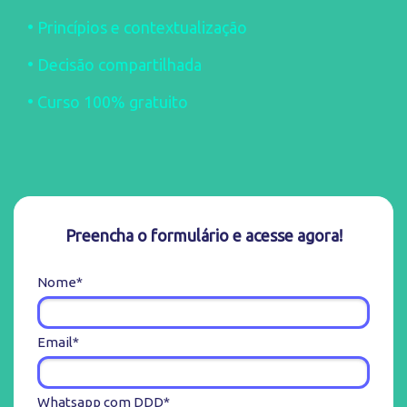
•
Princípios e contextualização
•
Decisão compartilhada
•
Curso 100% gratuito
Preencha o formulário e acesse agora!
Nome*
Email*
Whatsapp com DDD*